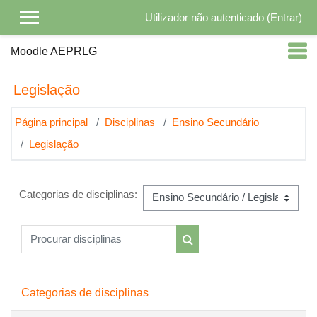
Ir para o conteúdo principal
Utilizador não autenticado (
Entrar
)
Moodle AEPRLG
Legislação
Página principal
Disciplinas
Ensino Secundário
Legislação
Categorias de disciplinas:
Procurar disciplinas
Procurar disciplinas
Ignorar Categorias de disciplinas
Categorias de disciplinas